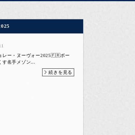
025
11
レー・ヌーヴォー2025🇫🇷ボー
す名手メゾン...
続きを見る