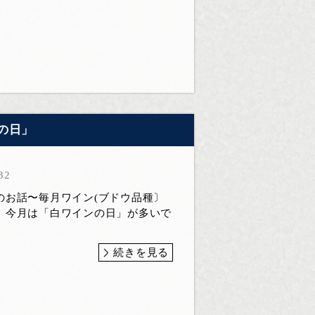
の日」
32
のお話〜毎月ワイン(ブドウ品種〕
、今月は「白ワインの日」が多いで
続きを見る