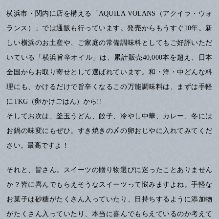
横浜市・関内に店を構える「AQUILA VOLANS（アクイラ・ウォ
ランス）」では通販も行っています。発売からもうすぐ10年。新
しい横浜のお土産や、ご家庭の常備調味料としてもご好評いただ
いている「横浜旨辛オイル」は、累計販売40,000本を超え、日本
全国からお取り寄せとして選ばれています。和・洋・中どんな料
理にも、かけるだけで旨辛くなるこの万能調味料は、まずは手軽
にTKG（卵かけごはん）から!!
そしてお次は、釜玉うどん、餃子、冷やし中華、カレー、冬には
お鍋の味変にもぜひ。すき焼きの〆の卵おじやに入れてみてくだ
さい。最高ですよ！
それと、皆さん。スイーツの贈り物選びに迷ったことありません
か？皆に喜んでもらえそうなスイーツって悩みますよね。手軽な
お菓子は砂糖がたくさん入っていたり、日持ちするように添加物
がたくさん入っていたり、本当に喜んでもらえているのか考えて